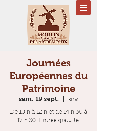
Journées
Européennes du
Patrimoine
sam. 19 sept.
  |  
Bléré
De 10 h à 12 h et de 14 h 30 à
17 h 30. Entrée gratuite.